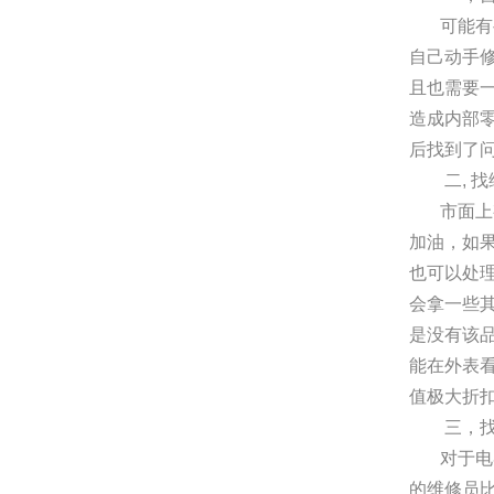
可能有些
自己动手
且也需要
造成内部
后找到了
二, 
市面上有
加油，如
也可以处
会拿一些
是没有该
能在外表
值极大折
三，
对于电器
的维修员