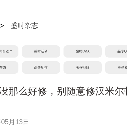
>
盛时杂志
为什么？
盛时活动
盛时Q&A
品专Q
首饰
高奢配饰
奢侈品牌
更多
没那么好修，别随意修汉米尔
年05月13日