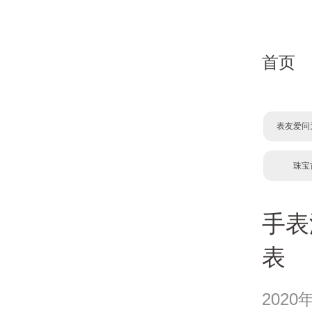
首页
表友爱问
珠宝
手表
表
2020