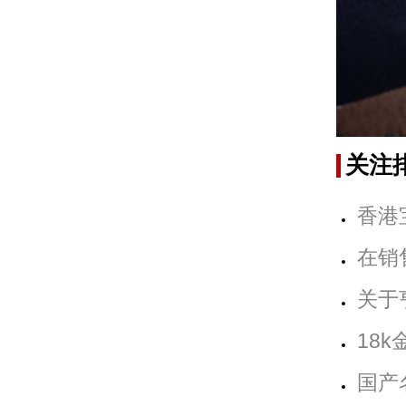
关注
香港
在销
关于
18
国产