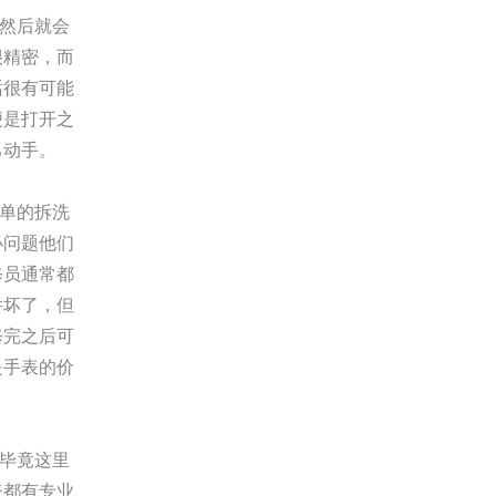
然后就会
很精密，而
话很有可能
便是打开之
己动手。
单的拆洗
小问题他们
修员通常都
件坏了，但
修完之后可
是手表的价
毕竟这里
表都有专业