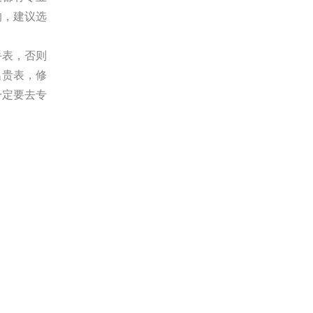
的，建议选
手表，否则
名贵表，修
一定要去专
？