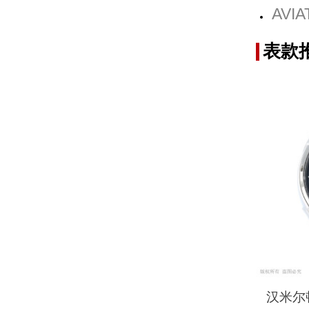
AVI
表款
汉米尔顿 