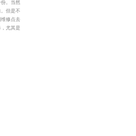
身份。当然
错。但是不
到维修点去
修，尤其是