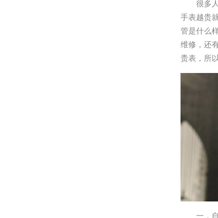
很多
手表越贵
管是什么
维修，还
贵表，所
一，