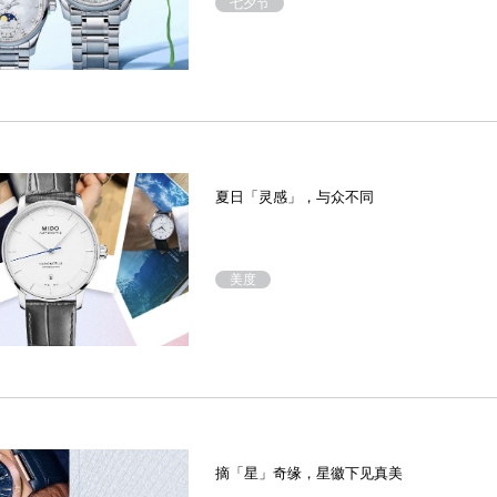
七夕节
夏日「灵感」，与众不同
美度
摘「星」奇缘，星徽下见真美