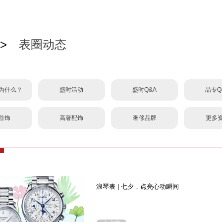
>
表圈动态
为什么？
盛时活动
盛时Q&A
品专Q
首饰
高奢配饰
奢侈品牌
更多
浪琴表 | 七夕，点亮心动瞬间