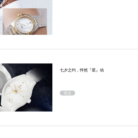
七夕之约，怦然『星』动
雷达