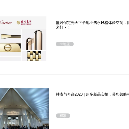
盛时保定先天下卡地亚隽永风格体验空间，
来打卡！
卡地亚
钟表与奇迹2023 | 超多新品实拍，带您领
积家