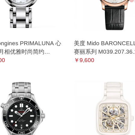
ngines PRIMALUNA 心
美度 Mido BARONCEL
月相优雅时尚简约
赛丽系列 M039.207.36.
.4.87.6 石英
00
机械
￥9,600