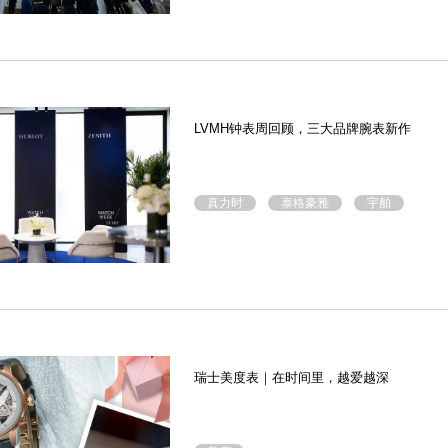
LVMH钟表周回顾，三大品牌腕表新作
真力时
泰格豪雅
宇舶
瑞士美度表｜在时间里，越爱越深