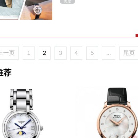
美度
上一页
1
2
3
4
5
...
尾页
推荐