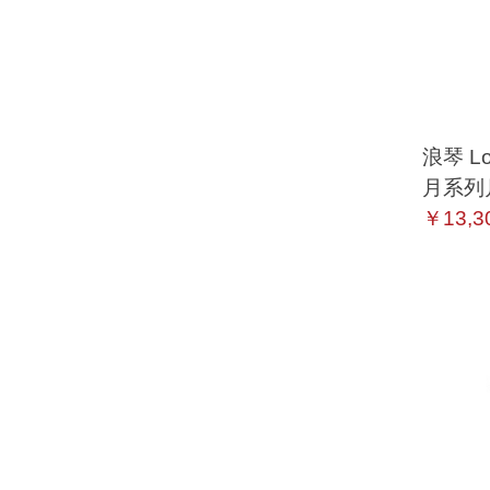
浪琴 Lo
月系列
L8.115
￥13,3