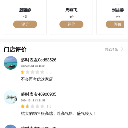
殷丽静
周燕飞
刘喆善
4分
4分
4分
评价
评价
评价
门店评价
共231条
盛时表友0ed83526
2025-06-04 20:49:08
0.5
不会再考虑这家店
盛时表友469d0905
2024-12-18 13:21:53
1.5
杭大的销售很高端，趾高气昂、盛气凌人！