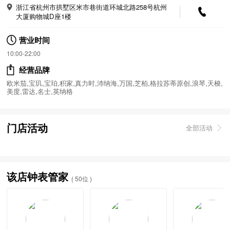
浙江省杭州市拱墅区米市巷街道环城北路258号杭州
大厦购物城D座1楼
营业时间
10:00-22:00
经营品牌
欧米茄,宝玑,宝珀,积家,真力时,沛纳海,万国,芝柏,格拉苏蒂原创,浪琴,天梭,
美度,雷达,名士,英纳格
门店活动
全部活动
该店钟表管家
( 50位 )