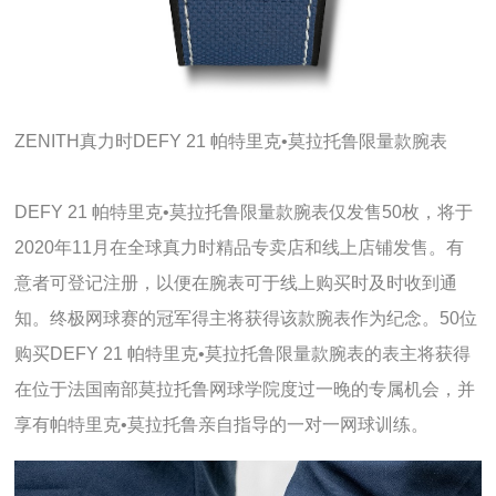
ZENITH真力时DEFY 21 帕特里克•莫拉托鲁限量款腕表
DEFY 21 帕特里克•莫拉托鲁限量款腕表仅发售50枚，将于
2020年11月在全球真力时精品专卖店和线上店铺发售。有
意者可登记注册，以便在腕表可于线上购买时及时收到通
知。终极网球赛的冠军得主将获得该款腕表作为纪念。50位
购买DEFY 21 帕特里克•莫拉托鲁限量款腕表的表主将获得
在位于法国南部莫拉托鲁网球学院度过一晚的专属机会，并
享有帕特里克•莫拉托鲁亲自指导的一对一网球训练。