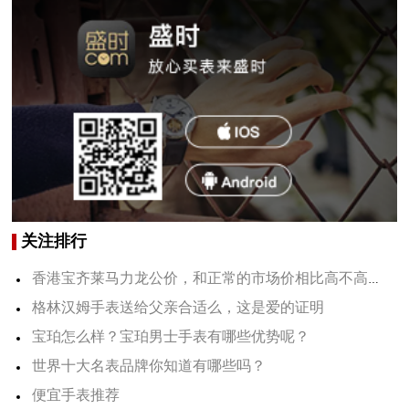
关注排行
香港宝齐莱马力龙公价，和正常的市场价相比高不高呢？
格林汉姆手表送给父亲合适么，这是爱的证明
宝珀怎么样？宝珀男士手表有哪些优势呢？
世界十大名表品牌你知道有哪些吗？
便宜手表推荐