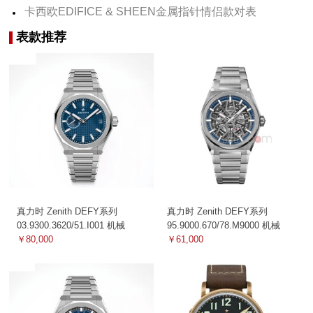
卡西欧EDIFICE & SHEEN金属指针情侣款对表
表款推荐
真力时 Zenith DEFY系列
真力时 Zenith DEFY系列
03.9300.3620/51.I001 机械
95.9000.670/78.M9000 机械
￥80,000
￥61,000