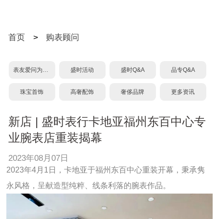
首页
>
购表顾问
表友爱问为什么？
盛时活动
盛时Q&A
品专Q&A
珠宝首饰
高奢配饰
奢侈品牌
更多资讯
新店 | 盛时表行卡地亚福州东百中心专
业腕表店重装揭幕
2023年08月07日
2023年4月1日，卡地亚于福州东百中心重装开幕，秉承隽
永风格，呈献造型纯粹、线条利落的腕表作品。