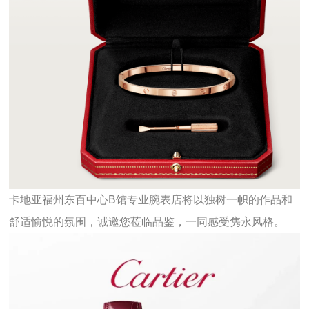
卡地亚福州东百中心B馆专业腕表店将以独树一帜的作品和
舒适愉悦的氛围，诚邀您莅临品鉴，一同感受隽永风格。