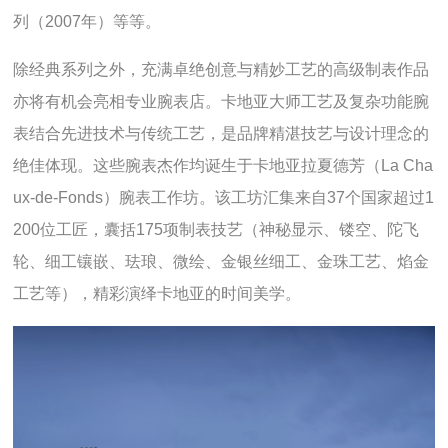
列（2007年）等等。
除经典系列之外，充满卓绝创意与精妙工艺的高级制表作品
亦将有机会亮相专业腕表店。卡地亚大师工艺及复杂功能腕
表结合先进技术与传统工艺，是品牌精湛技艺与设计理念的
绝佳体现。这些腕表杰作均诞生于卡地亚拉夏德芳（La Cha
ux-de-Fonds）腕表工作坊。该工坊汇集来自37个国家超过1
200位工匠，囊括175项制表技艺（神秘显示、镂空、陀飞
轮、细工镶嵌、珐琅、微绘、金银丝细工、金珠工艺、焰金
工艺等），精彩演绎卡地亚的时间美学。